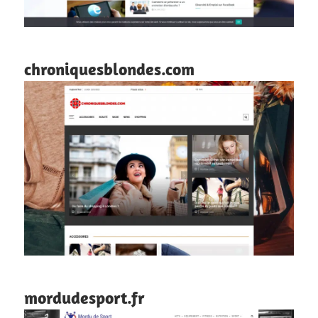
chroniquesblondes.com
mordudesport.fr